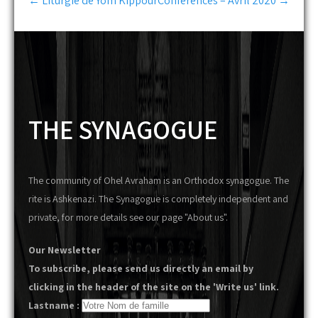
←
Liturgie de Yom Kippour
Conférences – Avril 2020
→
navigation
THE SYNAGOGUE
The community of Ohel Avraham is an Orthodox synagogue. The
rite is Ashkenazi. The Synagogue is completely independent and
private, for more details see our page "About us".
Our Newsletter
To subscribe, please send us directly an email by
clicking in the header of the site on the 'Write us' link.
Lastname :